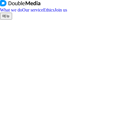
What we do
Our service
Ethics
Join us
메뉴